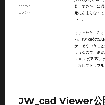
稿
カ
android
装してみた。普通
日:
テ
JW_cad
コメント
元にあまりなくて
ゴ
Viewer、
い）。
リ
SXF
ー
寸
法
はまったところは
に
ろ。JW_cadの
対
が、そういうこと
応
（仮）
ようなので、別途
に
ションはJWWフ
け渡しでトラブル
JW_cad Viewe