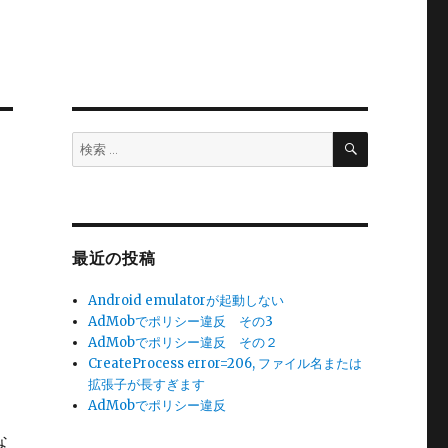
検
検
索
索:
最近の投稿
Android emulatorが起動しない
AdMobでポリシー違反 その3
AdMobでポリシー違反 その２
CreateProcess error=206, ファイル名または
拡張子が長すぎます
AdMobでポリシー違反
な