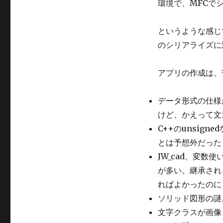
環境で、MFCで
というような感じで
のシリアライズに
アプリの作成は、
データ形式の仕様
けど、かえって文
C++のunsig
とは予想外だった 
JW_cad、変
が多い。継承され
ればよかったのに
ソリッド図形の謎
文字クラスが画像