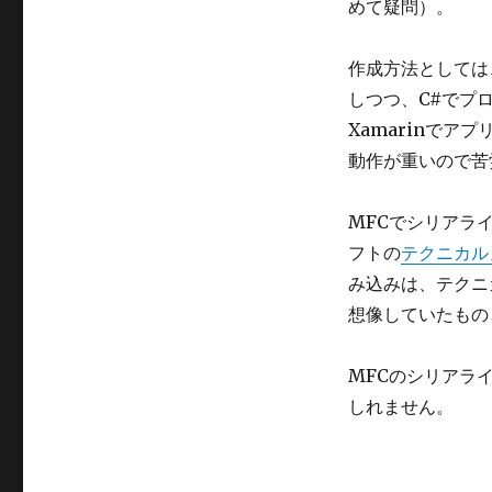
めて疑問）。
作成方法としては
しつつ、C#でプ
Xamarinでア
動作が重いので苦労
MFCでシリアラ
フトの
テクニカル
み込みは、テクニ
想像していたもの
MFCのシリアラ
しれません。