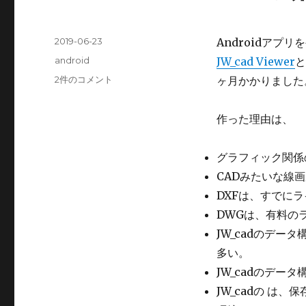
投
2019-06-23
Androidアプ
稿
カ
android
JW_cad Viewer
と
日:
テ
JW_cad
2件のコメント
ヶ月かかりました
ゴ
Viewer
リ
公
ー
作った理由は、
開
し
た
グラフィック関係
よ
CADみたいな線
へ
の
DXFは、すでに
DWGは、有料の
JW_cadのデー
多い。
JW_cadのデ
JW_cadの は