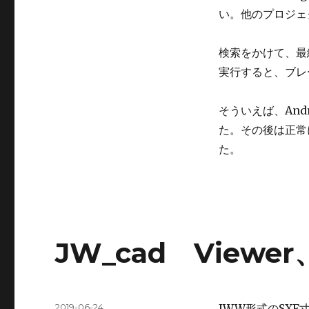
ポ
い。他のプロジェ
イ
ン
検索をかけて、最
ト
に
実行すると、ブレ
斜
線
そういえば、And
に
た。その後は正常
た。
JW_cad View
投
2019-06-24
JWW形式のSX