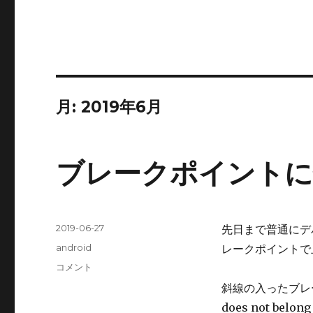
月:
2019年6月
ブレークポイントに
投
2019-06-27
先日まで普通にデ
稿
カ
android
レークポイントで
日:
テ
ブ
コメント
ゴ
レ
斜線の入ったブレー
リ
ー
ー
does not be
ク