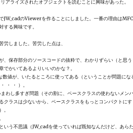
シリアライズされたオブジェクトを読むことに興味があった。
JW_cadのViewerを作ることにしました。一番の理由はMF
対する興味です。
苦労しました。苦労した点は、
が、保存部分のソースコードの抜粋で、わかりずらい（と思う
章でかいてあるよりいいのかな？。
nedな数値が、いたるところに使ってある（ということが問題にな
・ ・ ・ ）。
数使いまわし多すぎ問題（その割に、ベースクラスの使わないメン
るクラスは少ないから、ベースクラスをもっとコンパクトにす
）。
。
という不思議（JW_cadを使っていれば既知なんだけど、あら