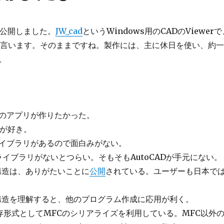
リを公開しました。
JW_cad
というWindows用のCADのViewerで
言います。そのままですね。製作には、主に休日を使い、約一
。
のアプリが作りたかった。
画が好き。
ライブラリがあるので面白みがない。
ライブラリがないとつらい。そもそもAutoCADが手元にない。
タ構造は、ありがたいことに
公開
されている。ユーザーも日本で
ータ構造を理解すると、他のプログラム作成に応用が利く。
、保存形式としてMFCのシリアライズを利用している。MFC以外