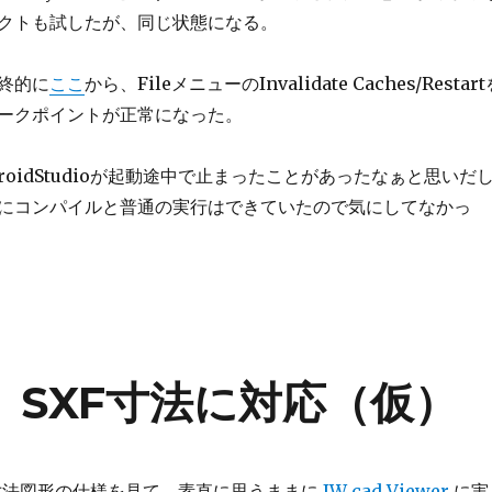
クトも試したが、同じ状態になる。
終的に
ここ
から、FileメニューのInvalidate Caches/Restart
ークポイントが正常になった。
roidStudioが起動途中で止まったことがあったなぁと思いだ
にコンパイルと普通の実行はできていたので気にしてなかっ
er、SXF寸法に対応（仮）
F寸法図形の仕様を見て、素直に思うままに
JW_cad Viewer
に実